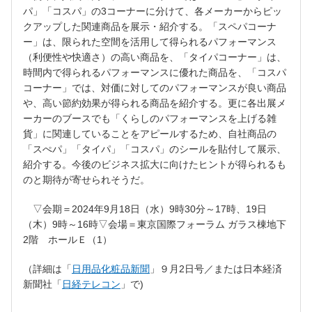
パ」「コスパ」の3コーナーに分けて、各メーカーからピッ
クアップした関連商品を展示・紹介する。「スペパコーナ
ー」は、限られた空間を活用して得られるパフォーマンス
（利便性や快適さ）の高い商品を、「タイパコーナー」は、
時間内で得られるパフォーマンスに優れた商品を、「コスパ
コーナー」では、対価に対してのパフォーマンスが良い商品
や、高い節約効果が得られる商品を紹介する。更に各出展メ
ーカーのブースでも「くらしのパフォーマンスを上げる雑
貨」に関連していることをアピールするため、自社商品の
「スぺパ」「タイパ」「コスパ」のシールを貼付して展示、
紹介する。今後のビジネス拡大に向けたヒントが得られるも
のと期待が寄せられそうだ。
▽会期＝2024年9月18日（水）9時30分～17時、19日
（木）9時～16時▽会場＝東京国際フォーラム ガラス棟地下
2階 ホールＥ（1）
（詳細は「
日用品化粧品新聞
」９月2日号／または日本経済
新聞社「
日経テレコン
」で)