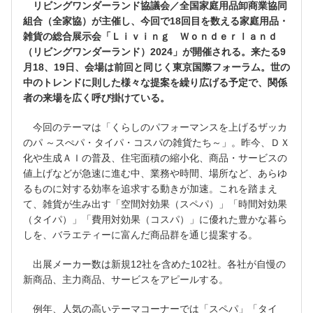
リビングワンダーランド協議会／全国家庭用品卸商業協同
組合（全家協）が主催し、今回で18回目を数える家庭用品・
雑貨の総合展示会「Ｌｉｖｉｎｇ Ｗｏｎｄｅｒｌａｎｄ
（リビングワンダーランド）2024」が開催される。来たる9
月18、19日、会場は前回と同じく東京国際フォーラム。世の
中のトレンドに則した様々な提案を繰り広げる予定で、関係
者の来場を広く呼び掛けている。
今回のテーマは「くらしのパフォーマンスを上げるザッカ
のパ ～スぺパ・タイパ・コスパの雑貨たち～」。昨今、ＤＸ
化や生成ＡＩの普及、住宅面積の縮小化、商品・サービスの
値上げなどが急速に進む中、業務や時間、場所など、あらゆ
るものに対する効率を追求する動きが加速。これを踏まえ
て、雑貨が生み出す「空間対効果（スペパ）」「時間対効果
（タイパ）」「費用対効果（コスパ）」に優れた豊かな暮ら
しを、バラエティーに富んだ商品群を通じ提案する。
出展メーカー数は新規12社を含めた102社。各社が自慢の
新商品、主力商品、サービスをアピールする。
例年、人気の高いテーマコーナーでは「スペパ」「タイ