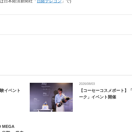
たは日本経済新聞社「
日経テレコン
」で)
2026/08/03
験イベント
【コーセーコスメポート】
ーク」イベント開催
0 MEGA