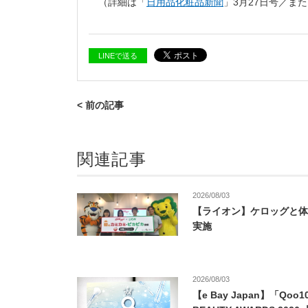
（詳細は「
日用品化粧品新聞
」3月27日号／ま
LINEで送る
< 前の記事
関連記事
2026/08/03
【ライオン】ケロッグと体
実施
2026/08/03
【e Bay Japan】「Qoo1