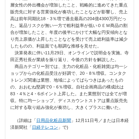
層女性の外出機会が増加したこと、戦略的に進めてきた重点
販売先に対する営業強化が奏功したことなどが影響し、売上
高は前年同期比18・3％増で過去最高の204億4300万円だっ
た。返品リスクが無い一方で粗利益率が低いＯＥＭ商品の割
合が増加したこと、年度の後半にかけて大幅な円安傾向とな
り売上原価が上昇したことなどを受けて売上総利益率は減少
したものの、利益面でも順調な推移を見せた。
決算発表に伴い11月29日、オンラインで説明会を実施。寺
田正秀社長が業績を振り返り、今後の方針を解説した。
商品カテゴリー別では、主力の化粧品・化粧雑貨は均一シ
ョップからの化粧品受注が好調で、20・8％増収。コンタク
トレンズ関連は業態、地域によってばらつきはあったもの
の、おおむね堅調で0・6％増収。自社企画商品の構成比は
83・4％と4・6ポイント上昇した。また業態別では全てが増
収。特に均一ショップ、ディスカウントストアは重点販売先
に対する取り組み強化が奏功し、大きくプラスに働いた。
（詳細は「
日用品化粧品新聞
」12月11日号／または日本経
済新聞社「
日経テレコン
」で)