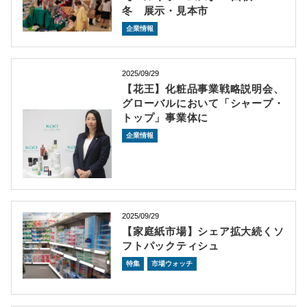
冬 展示・見本市
企業情報
2025/09/29
【花王】化粧品事業戦略説明会、
グローバルにおいて「シャープ・
トップ」事業体に
企業情報
2025/09/29
【家庭紙市場】シェア拡大続くソ
フトパックティシュ
特集
市場ウォッチ