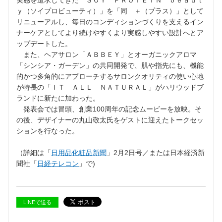
実感を追求してきた「ＳＯＹ ＰＲＯＴＥＩＮ ｂｅａｕｔ
ｙ（ソイプロビューティ）」を「同 ＋（プラス）」として
リニューアルし、毎日のコンディションづくりを支えるイン
ナーケアとしてより続けやすくより実感しやすい設計へとア
ップデートした。
また、ヘアサロン「ＡＢＢＥＹ」とオーガニックアロマ
「シンシア・ガーデン」の共同開発で、肌や指先にも、機能
的かつ多角的にアプローチするサロンクオリティの使い心地
が特長の「ＩＴ ＡＬＬ ＮＡＴＵＲＡＬ」がハリウッドブ
ランドに新たに加わった。
発表会では冒頭、創業100周年の記念ムービーを放映。そ
の後、デザイナーの丸山敬太氏をゲストに迎えたトークセッ
ションを行なった。
（詳細は「
日用品化粧品新聞
」2月2日号／または日本経済新
聞社「
日経テレコン
」で)
LINEで送る