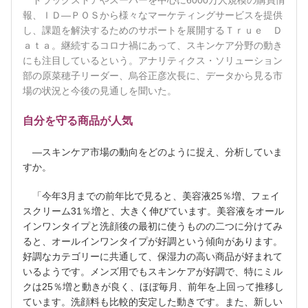
報、ＩＤ―ＰＯＳから様々なマーケティングサービスを提供
し、課題を解決するためのサポートを展開するＴｒｕｅ Ｄ
ａｔａ。継続するコロナ禍にあって、スキンケア分野の動き
にも注目しているという。アナリティクス・ソリューション
部の原菜穂子リーダー、烏谷正彦次長に、データから見る市
場の状況と今後の見通しを聞いた。
自分を守る商品が人気
―スキンケア市場の動向をどのように捉え、分析していま
すか。
「今年3月までの前年比で見ると、美容液25％増、フェイ
スクリーム31％増と、大きく伸びています。美容液をオール
インワンタイプと洗顔後の最初に使うものの二つに分けてみ
ると、オールインワンタイプが好調という傾向があります。
好調なカテゴリーに共通して、保湿力の高い商品が好まれて
いるようです。メンズ用でもスキンケアが好調で、特にミル
クは25％増と動きが良く、ほぼ毎月、前年を上回って推移し
ています。洗顔料も比較的安定した動きです。また、新しい