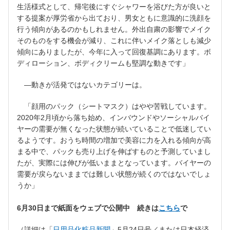
生活様式として、帰宅後にすぐシャワーを浴びた方が良いと
する提案が厚労省から出ており、男女ともに意識的に洗顔を
行う傾向があるのかもしれません。外出自粛の影響でメイク
そのものをする機会が減り、これに伴いメイク落としも減少
傾向にありましたが、今年に入って回復基調にあります。ボ
ディローション、ボディクリームも堅調な動きです」
―動きが活発ではないカテゴリーは。
「顔用のパック（シートマスク）はやや苦戦しています。
2020年2月頃から落ち始め、インバウンドやソーシャルバイ
ヤーの需要が無くなった状態が続いていることで低迷してい
るようです。おうち時間の増加で美容に力を入れる傾向が高
まる中で、パックも売り上げを伸ばすものと予測していまし
たが、実際には伸びが低いままとなっています。バイヤーの
需要が戻らないままでは難しい状態が続くのではないでしょ
うか」
6月30日まで紙面をウェブで公開中 続きは
こちら
で
（詳細は「
日用品化粧品新聞
」5月24日号／または日本経済