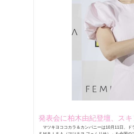
発表会に柏木由紀登壇、ス
マツキヨココカラ＆カンパニーは
10
月
11
日、ド
ＥＭＲＩＳＡ（マツキヨ フェムリサ）」を全国の