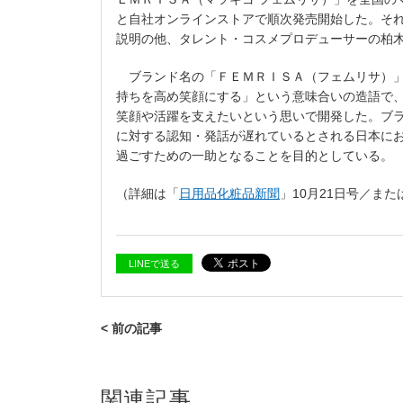
と自社オンラインストアで順次発売開始した。そ
説明の他、タレント・コスメプロデューサーの柏
ブランド名の「ＦＥＭＲＩＳＡ（フェムリサ）」
持ちを高め笑顔にする」という意味合いの造語で
笑顔や活躍を支えたいという思いで開発した。ブ
に対する認知・発話が遅れているとされる日本に
過ごすための一助となることを目的としている。
（詳細は「
日用品化粧品新聞
」10月21日号／ま
LINEで送る
< 前の記事
関連記事