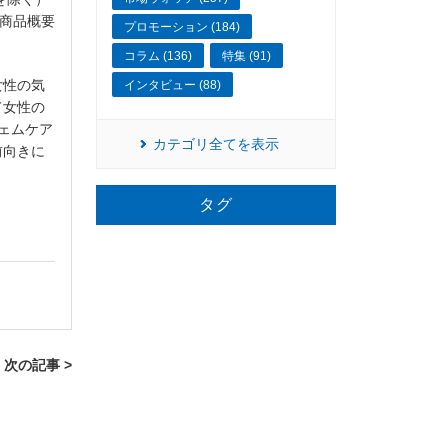
商品概要
プロモーション (184)
コラム (136)
特集 (91)
女性の気
インタビュー (88)
て女性の
ェムケア
カテゴリ全てを表示
前向きに
タグ
次の記事 >