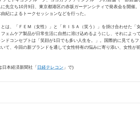
れに先立ち
10
月
9
日、東京都港区の赤坂ガーデンシティで発表会を開催。
木由紀によるトークセッションなどを行った。
とは、「ＦＥＭ（女性）」と「ＲＩＳＡ（笑う）」を掛け合わせた「
、フェムケア製品が日常生活に自然に溶け込めるようにし、それによっ
ランドコンセプトは「笑顔が
1
日でも多い人生を。」。国際的に見てもフ
おいて、今回の新ブランドを通して女性特有の悩みに寄り添い、女性が
たは日本経済新聞社「
日経テレコン
」で)