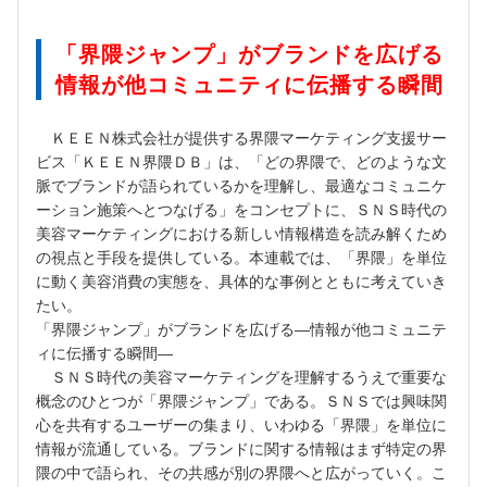
「界隈ジャンプ」がブランドを広げる
情報が他コミュニティに伝播する瞬間
ＫＥＥＮ株式会社が提供する界隈マーケティング支援サー
ビス「ＫＥＥＮ界隈ＤＢ」は、「どの界隈で、どのような文
脈でブランドが語られているかを理解し、最適なコミュニケ
ーション施策へとつなげる」をコンセプトに、ＳＮＳ時代の
美容マーケティングにおける新しい情報構造を読み解くため
の視点と手段を提供している。本連載では、「界隈」を単位
に動く美容消費の実態を、具体的な事例とともに考えていき
たい。
「界隈ジャンプ」がブランドを広げる―情報が他コミュニテ
ィに伝播する瞬間―
ＳＮＳ時代の美容マーケティングを理解するうえで重要な
概念のひとつが「界隈ジャンプ」である。ＳＮＳでは興味関
心を共有するユーザーの集まり、いわゆる「界隈」を単位に
情報が流通している。ブランドに関する情報はまず特定の界
隈の中で語られ、その共感が別の界隈へと広がっていく。こ