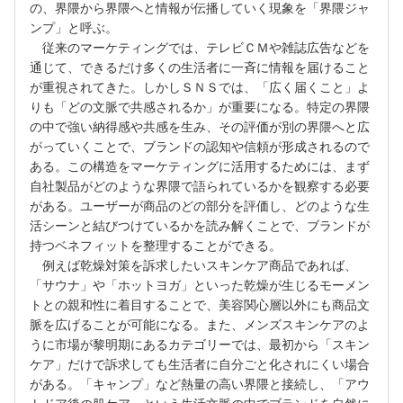
の、界隈から界隈へと情報が伝播していく現象を「界隈ジャ
ンプ」と呼ぶ。
従来のマーケティングでは、テレビＣＭや雑誌広告などを
通じて、できるだけ多くの生活者に一斉に情報を届けること
が重視されてきた。しかしＳＮＳでは、「広く届くこと」よ
りも「どの文脈で共感されるか」が重要になる。特定の界隈
の中で強い納得感や共感を生み、その評価が別の界隈へと広
がっていくことで、ブランドの認知や信頼が形成されるので
ある。この構造をマーケティングに活用するためには、まず
自社製品がどのような界隈で語られているかを観察する必要
がある。ユーザーが商品のどの部分を評価し、どのような生
活シーンと結びつけているかを読み解くことで、ブランドが
持つベネフィットを整理することができる。
例えば乾燥対策を訴求したいスキンケア商品であれば、
「サウナ」や「ホットヨガ」といった乾燥が生じるモーメン
トとの親和性に着目することで、美容関心層以外にも商品文
脈を広げることが可能になる。また、メンズスキンケアのよ
うに市場が黎明期にあるカテゴリーでは、最初から「スキン
ケア」だけで訴求しても生活者に自分ごと化されにくい場合
がある。「キャンプ」など熱量の高い界隈と接続し、「アウ