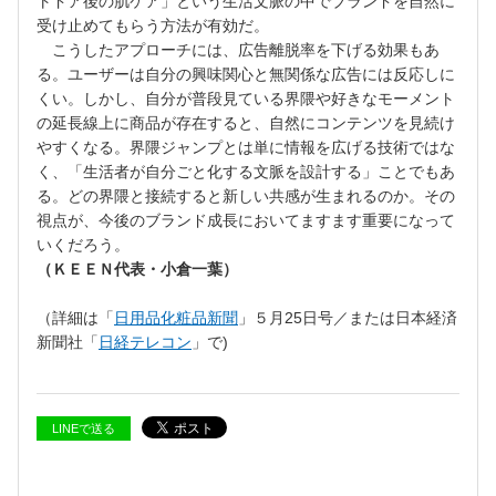
トドア後の肌ケア」という生活文脈の中でブランドを自然に
受け止めてもらう方法が有効だ。
こうしたアプローチには、広告離脱率を下げる効果もあ
る。ユーザーは自分の興味関心と無関係な広告には反応しに
くい。しかし、自分が普段見ている界隈や好きなモーメント
の延長線上に商品が存在すると、自然にコンテンツを見続け
やすくなる。界隈ジャンプとは単に情報を広げる技術ではな
く、「生活者が自分ごと化する文脈を設計する」ことでもあ
る。どの界隈と接続すると新しい共感が生まれるのか。その
視点が、今後のブランド成長においてますます重要になって
いくだろう。
（ＫＥＥＮ代表・小倉一葉）
（詳細は「
日用品化粧品新聞
」５月25日号／または日本経済
新聞社「
日経テレコン
」で)
LINEで送る