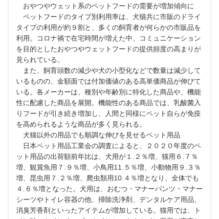
おやつやウェット系のペットフードの需要が増加傾向に
ペットフードのタイプ別利用率は、犬猫共に市販のドライ
タイプの利用が約９割と、多くの飼育者が何らかの市販品を
利用。コロナ禍で在宅時間が増えた中、コミュニケーション
を目的としたおやつやウェットフードの提供頻度の高まりが
見られている。
また、飼育頭数の減少や犬の小型化などで数量は減少して
いるものの、金額面では付加価値のある高単価商品が伸びて
いる。各メーカーは、種別や年齢別に特化した商品や、機能
性に配慮した商品を展開。機能性のある商品では、乳酸菌入
りフードが引き続き増加し、人間と同様にペット自らが免疫
を高められるような商品が多く見られる。
犬猫以外の用品でも順調な伸びを見せるペット用品
日本ペット用品工業会の調査によると、２０２０年度のペ
ット用品の出荷額前年比は、犬用が１.２％増、猫用６.７％
増、観賞魚用７.９％増、小鳥用11.５％増、小動物用９.３％
増、昆虫用７.２％増、爬虫類用10.４％増となり、全体でも
４.６％増となった。犬用は、おむつ・マナーパンツ・マナー
シーツやトイレ容器の他、掃除洗浄剤、デンタルケア用品、
消臭芳香剤といったアイテムが増加している。猫用では、ト