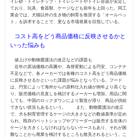
イレ砂・トイレチップ・トイレシートやトイレ容器が安定し
ており、玩具、食器類、ケージなども前年を上回った。同工
業会では、犬猫以外の生き物の飼育を推奨する「オールペッ
ト」を訴求することで、更なる市場発展を目指している。
コスト高をどう商品価格に反映させるかと
いった悩みも
値上げや動物愛護法の改正などの課題も
近年の原油価格の高騰や、為替変動による円安、コンテナ
不足などで、各メーカーでは各種のコスト高をどう商品価格
に反映させるかといった課題が悩みとなっている。フード
は、円安によって海外からの原料仕入れ値が例年より高くな
り、販売価格の見直しを検討するメーカーも増加。用品に関
しても、中国のロックダウンにより製造が滞り、商品が供給
できない状況もあるという。 また、動物愛護法の改正
で、犬を飼育管理するケージの大きさなどの数値基準が定め
られ、既存のペットショップやブリーダーは販売する生体の
ケージを大きくしなければならないケースもあり、それが困
難なことから廃業を検討するところも散見されるという。こ