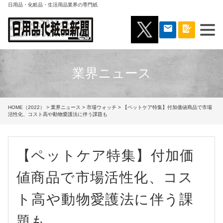
日用品・化粧品・生活用品業界の専門紙
業界ニュース
HOME（2022）
>
業界ニュース
>
市場ウォッチ
> 【ペットケア特集】付加価値商品で市場
活性化、コスト高や動物愛護法に伴う課題も
【ペットケア特集】付加価
値商品で市場活性化、コス
ト高や動物愛護法に伴う課
題も