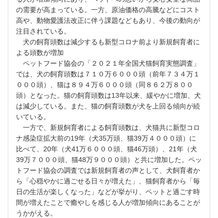
の需要が高まっている。一方、原油価格の高騰などにコスト
高や、動物愛護法改正に伴う課題などもあり、今後の動向が
注目されている。
犬の飼育頭数は減少するも新型コロナ前より新規飼育者に
よる頭数が増加
ペットフード協会の「２０２１年全国犬猫飼育実態調査」
では、犬の飼育頭数は７１０万６０００頭（前年７３４万１
０００頭）、猫は８９４万６０００頭（同８６２万８００
頭）となった。猫の飼育頭数は13年以来、緩やかに増加、犬
は減少している。また、猫の飼育頭数が犬を上回る傾向が続
いている。
一方で、新規飼育者による飼育頭数は、犬猫共に新型コロ
ナ感染症拡大前の19年（犬35万頭、猫39万４０００頭）に
比べて、20年（犬41万６０００頭、猫46万頭）、21年（犬
39万７０００頭、猫48万９０００頭）と共に増加した。ペッ
トフード協会の調査では新規飼育者の声として、犬飼育者か
ら「心穏やかに過ごせる日々が増えた」、猫飼育者から「毎
日の生活が楽しくなった」などが挙がり、ペットと過ごす時
間が増えたことで癒やしを感じる人が増加傾向にあることが
うかがえる。