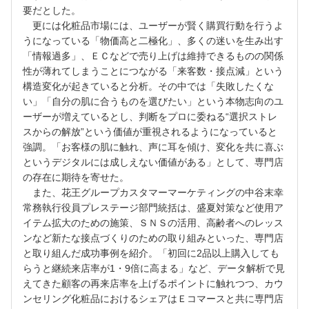
要だとした。
更には化粧品市場には、ユーザーが賢く購買行動を行うよ
うになっている「物価高と二極化」、多くの迷いを生み出す
「情報過多」、ＥＣなどで売り上げは維持できるものの関係
性が薄れてしまうことにつながる「来客数・接点減」という
構造変化が起きていると分析。その中では「失敗したくな
い」「自分の肌に合うものを選びたい」という本物志向のユ
ーザーが増えているとし、判断をプロに委ねる“選択ストレ
スからの解放”という価値が重視されるようになっていると
強調。「お客様の肌に触れ、声に耳を傾け、変化を共に喜ぶ
というデジタルには成しえない価値がある」として、専門店
の存在に期待を寄せた。
また、花王グループカスタマーマーケティングの中谷末幸
常務執行役員プレステージ部門統括は、盛夏対策など使用ア
イテム拡大のための施策、ＳＮＳの活用、高齢者へのレッス
ンなど新たな接点づくりのための取り組みといった、専門店
と取り組んだ成功事例を紹介。「初回に2品以上購入しても
らうと継続来店率が1・9倍に高まる」など、データ解析で見
えてきた顧客の再来店率を上げるポイントに触れつつ、カウ
ンセリング化粧品におけるシェアはＥコマースと共に専門店