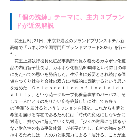
「個の洗練」テーマに、主力３ブラン
ドが近況解説
花王は5月21日、東京都港区のグランドプリンスホテル新
高輪で「カネボウ全国専門店ブランドアワード2026」を行っ
た。
花王上席執行役員化粧品事業部門長を務めるカネボウ化粧
品の内山智子社長は、カネボウ化粧品90周年という節目の年
にあたっての思いを発信した。生活者に必要とされ続ける価
値をつくり社会と会社の双方に持続的に貢献するという思い
を込めた「Ｃｅｌｅｂｒａｔｉｏｎ ｏｆ ｉｎｄｉｖｉｄｕ
ａｌｉｔｙ」という花王グループ化粧品事業のパーパス、そ
して一人ひとりのありたい姿を称賛し誰に対しても各々
の“希望”を届けるというミッションを紹介。これからも夢と
希望を届ける存在であるためには「時代の変化にしなやかに
対応し、鮮やかに超えていく気概」「少々の逆風にも揺るが
ない耐久性のある事業体質」が必要だとし、自社の強みを発
揮するためには、人の力と販売力による「届ける」ことが重